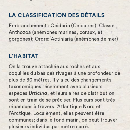
e
i
LA CLASSIFICATION DES DÉTAILS
n
Embranchement : Cnidaria (Cnidaires); Classe :
Anthozoa (anémones marines, coraux, et
é
gorgones); Ordre: Actiniaria (anémones de mer).
c
r
L’HABITAT
a
On la trouve attachée aux roches et aux
coquilles du bas des rivages à une profondeur de
n
plus de 80 mètres. Il y a eu des changements
taxonomiques récemment avec plusieurs
espèces
Urticina
, et leurs aires de distribution
sont en train de se préciser. Plusieurs sont très
répandues à travers l’Atlantique Nord et
l’Arctique. Localement, elles peuvent être
communes; dans le fond marin, on peut trouver
plusieurs individus par mètre carré.