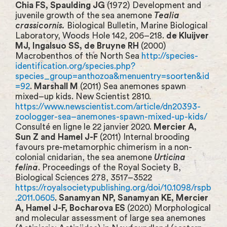
Chia FS, Spaulding JG
(1972) Development and
juvenile growth of the sea anemone
Tealia
crassicornis.
Biological Bulletin, Marine Biological
Laboratory, Woods Hole 142, 206–218.
de Kluijver
MJ, Ingalsuo SS, de Bruyne RH
(2000)
Macrobenthos of the North Sea
http://species-
identification.org/species.php?
species_group=anthozoa&menuentry=soorten&id
=92
.
Marshall M
(2011) Sea anemones spawn
mixed–up kids. New Scientist 2810.
https://www.newscientist.com/article/dn20393-
zoologger-sea–anemones-spawn-mixed-up-kids/
Consulté en ligne le 22 janvier 2020.
Mercier A,
Sun Z and Hamel J-F
(2011) Internal brooding
favours pre-metamorphic chimerism in a non-
colonial cnidarian, the sea anemone
Urticina
felina
. Proceedings of the Royal Society B,
Biological Sciences 278, 3517–3522
https://royalsocietypublishing.org/doi/10.1098/rspb
.2011.0605
.
Sanamyan NP, Sanamyan KE, Mercier
A, Hamel J-F, Bocharova ES
(2020) Morphological
and molecular assessment of large sea anemones