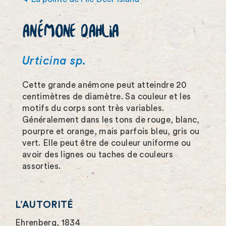
z
ANÉMONE DAHLIA
l
’
Urticina sp.
i
Cette grande anémone peut atteindre 20
m
centimètres de diamètre. Sa couleur et les
a
motifs du corps sont très variables.
Généralement dans les tons de rouge, blanc,
g
pourpre et orange, mais parfois bleu, gris ou
e
vert. Elle peut être de couleur uniforme ou
avoir des lignes ou taches de couleurs
e
assorties.
n
p
L’AUTORITÉ
l
Ehrenberg, 1834